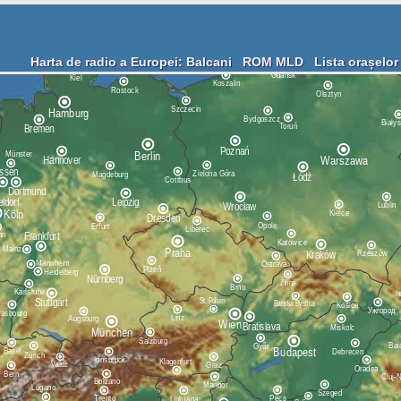
Harta de radio a Europei: Balcani
ROM
MLD
Lista orașelor