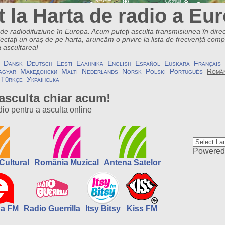
t la Harta de radio a Eur
 de radiodifuziune în Europa. Acum puteți asculta transmisiunea în dir
ectați un oraș de pe harta, aruncăm o privire la lista de frecvență compl
a ascultarea!
Dansk
Deutsch
Eesti
Ελληνικά
English
Español
Euskara
Français
agyar
Македонски
Malti
Nederlands
Norsk
Polski
Português
Româ
Türkçe
Українська
 asculta chiar acum!
adio pentru a asculta online
Powered
Cultural
România Muzical
Antena Satelor
pa FM
Radio Guerrilla
Itsy Bitsy
Kiss FM