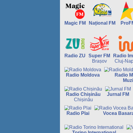
Magic FM
Național FM
ProF
Radio ZU
Super FM
Radio Im
Brașov
Cluj-Na
Radio Moldova
Radio M
Muzi
Radio Chișinău
Jurnal FM
Chișinău
Radio Plai
Vocea Basara
Torino International