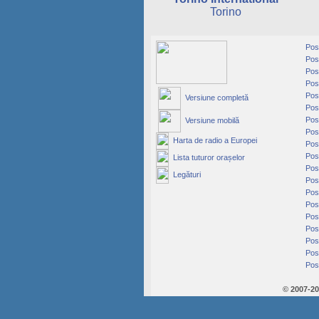
Torino
Post
Post
Post
Post
Post
Versiune completă
Post
Post
Versiune mobilă
Post
Harta de radio a Europei
Post
Post
Lista tuturor orașelor
Post
Legături
Post
Post
Post
Post
Post
Post
Post
Post
© 2007-2