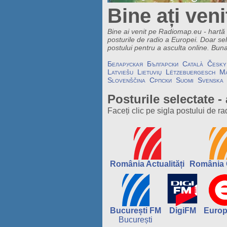
Bine ați veni
Bine ai venit pe Radiomap.eu - hartă
posturile de radio a Europei. Doar sel
postului pentru a asculta online. Bun
Беларуская
Български
Català
Česky
Latviešu
Lietuvių
Lëtzebuergesch
M
Slovenščina
Српски
Suomi
Svenska
Posturile selectate -
Faceți clic pe sigla postului de r
România Actualități
România 
București FM
DigiFM
Euro
București