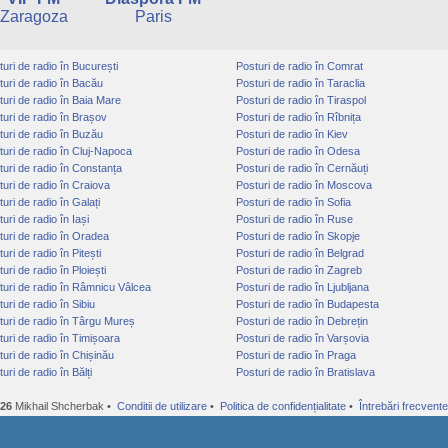
Zaragoza
Paris
uri de radio în București
Posturi de radio în Comrat
uri de radio în Bacău
Posturi de radio în Taraclia
uri de radio în Baia Mare
Posturi de radio în Tiraspol
uri de radio în Brașov
Posturi de radio în Rîbnița
uri de radio în Buzău
Posturi de radio în Kiev
uri de radio în Cluj-Napoca
Posturi de radio în Odesa
uri de radio în Constanța
Posturi de radio în Cernăuți
uri de radio în Craiova
Posturi de radio în Moscova
uri de radio în Galați
Posturi de radio în Sofia
uri de radio în Iași
Posturi de radio în Ruse
uri de radio în Oradea
Posturi de radio în Skopje
uri de radio în Pitești
Posturi de radio în Belgrad
uri de radio în Ploiești
Posturi de radio în Zagreb
uri de radio în Râmnicu Vâlcea
Posturi de radio în Ljubljana
uri de radio în Sibiu
Posturi de radio în Budapesta
uri de radio în Târgu Mureș
Posturi de radio în Debrețin
uri de radio în Timișoara
Posturi de radio în Varșovia
uri de radio în Chișinău
Posturi de radio în Praga
uri de radio în Bălți
Posturi de radio în Bratislava
026
Mikhail Shcherbak •
Conditii de utilizare
•
Politica de confidențialitate
•
Întrebări frecvente