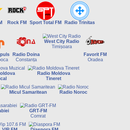
M
Rock FM
Sport Total FM
Radio Trinitas
West City Radio
Timișoara
puls
Radio Doina
Favorit FM
poca
Constanța
Oradea
oldova
Radio Moldova
cal
Tineret
Micul Samaritean
Radio Noroc
biei
GRT-FM
Comrat
VIP FM
Diaspora FM