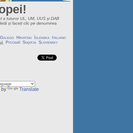
opei!
ect a tuturor UL, UM, UUS și DAB
etă și faceți clic pe denumirea
Galego
Hrvatski
Íslenska
Italiano
nă
Русский
Shqipja
Slovensky
 by
Translate