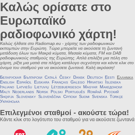
Καλώς ορίσατε στο
Ευρωπαϊκό
ραδιοφωνικό χάρτη!
Καλώς ήλθατε στο Radiomap.eu - χάρτης των ραδιοφωνικών
εκπομπών στην Ευρώπη. Τώρα μπορείτε να ακούσετε τη ζωντανή
μετάδοση όλων των Μακρά κύματα, Μεσαία κύματα, FM και DAB
ραδιοφωνικούς σταθμούς της Ευρώπης. Απλά επιλέξτε μια πόλη στο
χάρτη, ρίξτε μια ματιά στα πλήρη κατάλογο συχνότητα και κάντε κλικ στο
όνομα του σταθμού για να ακούσετε ζωντανά. Καλή ακρόαση!
Беларуская
Български
Català
Česky
Dansk
Deutsch
Eesti
Ελληνικά
English
Español
Euskara
Français
Galego
Hrvatski
Íslenska
Italiano
Latviešu
Lietuvių
Lëtzebuergesch
Magyar
Македонски
Malti
Nederlands
Norsk
Polski
Português
Română
Русский
Shqipja
Slovensky
Slovenščina
Српски
Suomi
Svenska
Türkçe
Українська
Επιλεγμένοι σταθμοί - ακούστε τώρα!
Κάντε κλικ στο λογότυπο του σταθμού για να ακούσετε ζωντανά